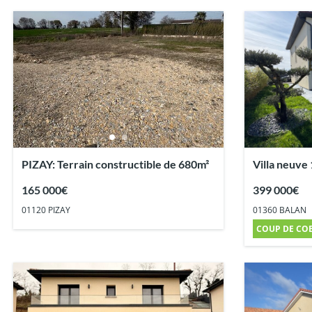
PIZAY: Terrain constructible de 680m²
Villa neuve 112 m² habitables sur
430m² de te
165 000€
399 000€
01120 PIZAY
01360 BALAN
COUP DE CO