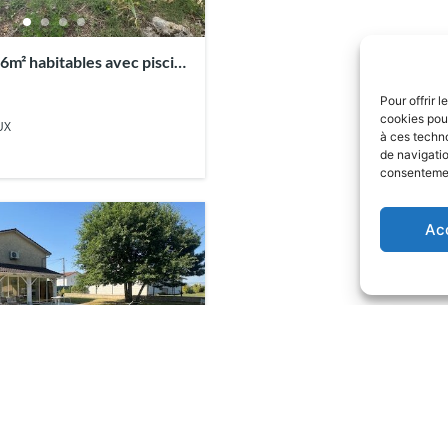
6m² habitables avec piscine
Pour offrir 
cookies pour
UX
à ces techn
de navigatio
consentement
Ac
liale de 175m² habitables