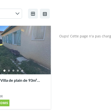
Oups! Cette page n'a pas charg
lla de plain de 93m²
sur 513m² de terrain
UX
ROMIS