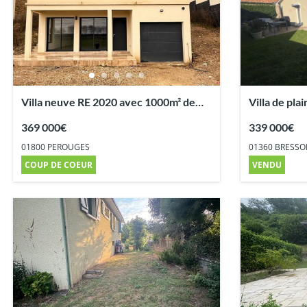
Villa neuve RE 2020 avec 1000m² de
Villa de pla
terrain
terrain
369 000€
339 000€
01800 PEROUGES
01360 BRESSO
COUP DE COEUR
VENDU