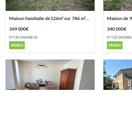
Maison familialle de126m² sur 786 m²
Maison de 9
de terrain
et terrain
349 000€
340 000€
01120 DAGNEUX
01120 DAGNE
VENDU
VENDU
Dans résidence sécurisée
Maison fami
appartement type 4 de 72m²habitables
sur 830m²