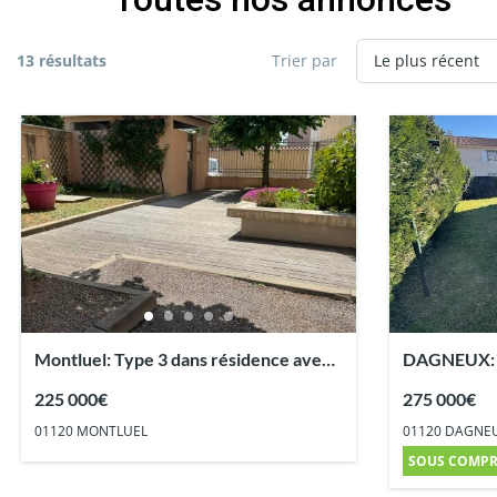
13 résultats
Trier par
Montluel: Type 3 dans résidence avec
DAGNEUX: Vi
garage
habitables 
225 000€
275 000€
01120 MONTLUEL
01120 DAGNE
SOUS COMP