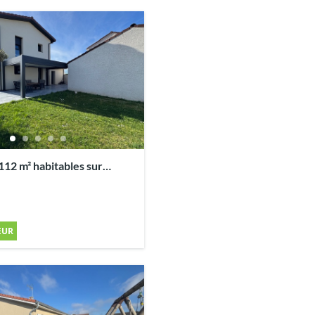
rrain
EUR