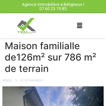
Agence immobilière à Béligneux I
07 60 23 19 85
Maison familialle
de126m² sur 786 m²
de terrain
VENDU
01120 DAGNEUX