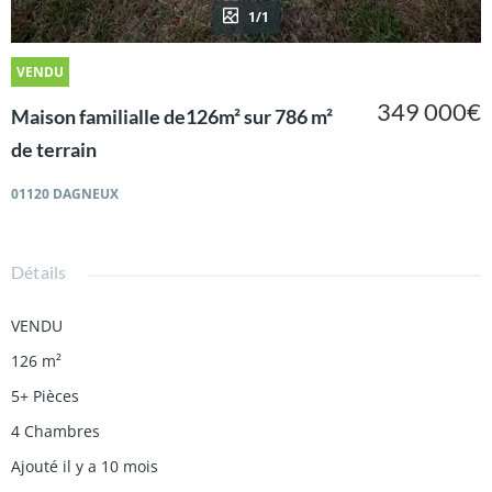
1/1
VENDU
349 000€
Maison familialle de126m² sur 786 m²
de terrain
01120 DAGNEUX
Détails
VENDU
126 m²
5+ Pièces
4 Chambres
Ajouté il y a 10 mois