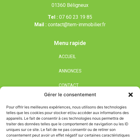
01360 Béligneux
Tel :
07 60 23 19 85
Mail :
contact@tem-immobilier.fr
Menu rapide
ACCUEIL
ANNONCES
CONTACT
Gérer le consentement
Nos horaires
Pour offrir les meilleures expériences, nous utilisons des technologies
telles que les cookies pour stocker et/ou accéder aux informations des
Du Lundi au Samedi
appareils. Le fait de consentir à ces technologies nous permettra de
De 09h00 à 12h00
traiter des données telles que le comportement de navigation ou les ID
uniques sur ce site. Le fait de ne pas consentir ou de retirer son
De 14h00 à 19h00
consentement peut avoir un effet négatif sur certaines caractéristiques