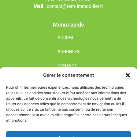
Mail :
contact@tem-immobilier.fr
Menu rapide
ACCUEIL
ANNONCES
CONTACT
Gérer le consentement
Nos horaires
Pour offrir les meilleures expériences, nous utilisons des technologies
telles que les cookies pour stocker et/ou accéder aux informations des
Du Lundi au Samedi
appareils. Le fait de consentir à ces technologies nous permettra de
De 09h00 à 12h00
traiter des données telles que le comportement de navigation ou les ID
De 14h00 à 19h00
uniques sur ce site. Le fait de ne pas consentir ou de retirer son
consentement peut avoir un effet négatif sur certaines caractéristiques
et fonctions.